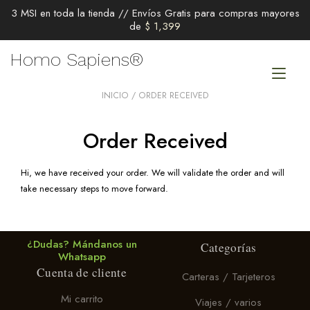
3 MSI en toda la tienda // Envíos Gratis para compras mayores
de
$
1,399
Ir
Homo Sapiens®
al
Alt
contenido
nav
INICIO
/ ORDER RECEIVED
Order Received
Hi, we have received your order. We will validate the order and will
take necessary steps to move forward.
¿Dudas? Mándanos un
Categorías
Whatsapp
Cuenta de cliente
Carteras / Tarjeteros
Mi carrito
Viajes / varios