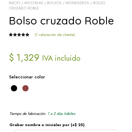
INICIO
/
MOCHILAS / BOLSOS / MONEDEROS
/ BOLSO
CRUZADO ROBLE
Bolso cruzado Roble
(
1
valoración de cliente)
Valorado
1
con
5.00
de
5 en base a
$
1,329
IVA incluido
valoración
de un
cliente
Seleccionar color
Tiempo de fabricación:
1 a 2 días hábiles
Grabar nombre o iniciales por
(+
$
25
)