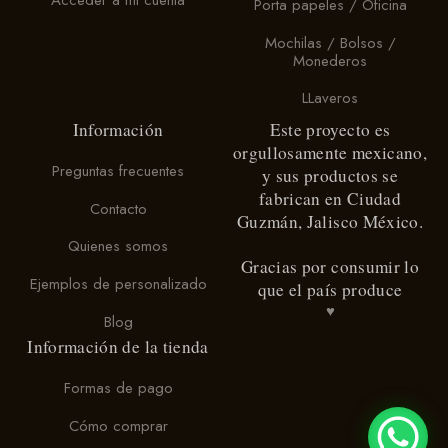
Acceder a mi cuenta
Porta papeles / Oficina
en
la
Mochilas / Bolsos /
página
Monederos
de
producto
LLaveros
Información
Este proyecto es
orgullosamente mexicano,
Preguntas frecuentes
y sus productos se
fabrican en Ciudad
Contacto
Guzmán, Jalisco México.
Quienes somos
Gracias por consumir lo
Ejemplos de personalizado
que el país produce
♥
Blog
Información de la tienda
Formas de pago
Cómo comprar