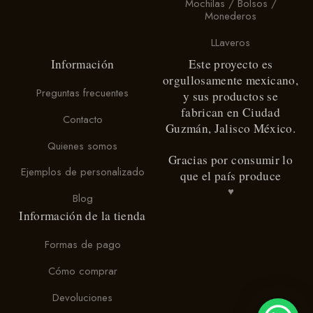
Mochilas / Bolsos /
página
página
Monederos
de
de
producto
producto
LLaveros
Información
Este proyecto es
orgullosamente mexicano,
Preguntas frecuentes
y sus productos se
fabrican en Ciudad
Contacto
Guzmán, Jalisco México.
Quienes somos
Gracias por consumir lo
Ejemplos de personalizado
que el país produce
♥
Blog
Información de la tienda
Formas de pago
Cómo comprar
Devoluciones