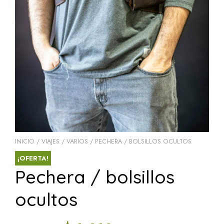
INICIO
/
VIAJES / VARIOS
/ PECHERA / BOLSILLOS OCULTOS
¡OFERTA!
Pechera / bolsillos
ocultos