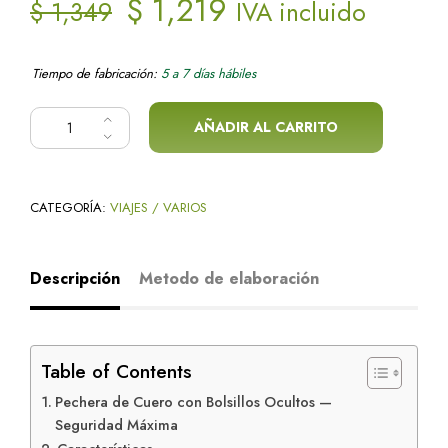
El
El
$
1,219
$
1,349
IVA incluido
precio
precio
Tiempo de fabricación:
5 a 7 días hábiles
original
actual
Alternati
Pechera / bolsillos ocultos cantidad
AÑADIR AL CARRITO
era:
es:
$ 1,349.
$ 1,219.
CATEGORÍA:
VIAJES / VARIOS
Descripción
Metodo de elaboración
Table of Contents
Pechera de Cuero con Bolsillos Ocultos —
Seguridad Máxima