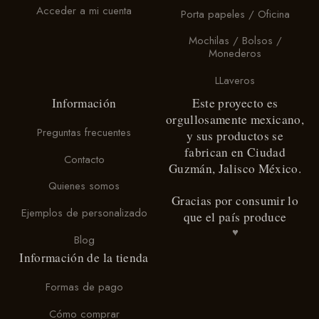
elegir
elegir
Acceder a mi cuenta
Porta papeles / Oficina
en
en
la
la
Mochilas / Bolsos /
página
página
Monederos
de
de
producto
producto
LLaveros
Información
Este proyecto es
orgullosamente mexicano,
Preguntas frecuentes
y sus productos se
fabrican en Ciudad
Contacto
Guzmán, Jalisco México.
Quienes somos
Gracias por consumir lo
Ejemplos de personalizado
que el país produce
♥
Blog
Información de la tienda
Formas de pago
Cómo comprar