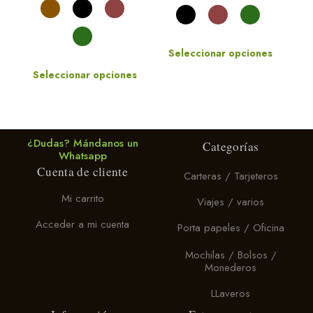
Seleccionar opciones
Seleccionar opciones
Este
producto
Este
tiene
producto
múltiples
tiene
variantes.
múltiples
¿Dudas? Mándanos un
Las
Categorías
variantes.
Whatsapp
opciones
Las
Cuenta de cliente
se
Carteras / Tarjeteros
opciones
pueden
se
elegir
Mi carrito
Viajes / varios
pueden
en
elegir
la
Acceder a mi cuenta
Porta papeles / Oficina
en
página
la
de
Mochilas / Bolsos /
página
producto
Monederos
de
producto
LLaveros