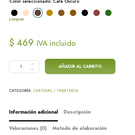
Color seleccionado: Café Oscuro
Limpiar
$
469
IVA incluido
Cartera de cuero con clip cantidad
AÑADIR AL CARRITO
Alternative:
CATEGORÍA:
CARTERAS / TARJETEROS
Información adicional
Descripción
Valoraciones (0)
Metodo de elaboración