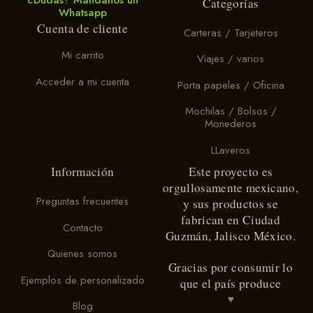
Categorías
variantes.
opciones
Whatsapp
Las
se
Cuenta de cliente
Carteras / Tarjeteros
opciones
pueden
se
elegir
Mi carrito
Viajes / varios
pueden
en
elegir
la
Acceder a mi cuenta
Porta papeles / Oficina
en
página
la
de
Mochilas / Bolsos /
página
producto
Monederos
de
producto
LLaveros
Información
Este proyecto es
orgullosamente mexicano,
Preguntas frecuentes
y sus productos se
fabrican en Ciudad
Contacto
Guzmán, Jalisco México.
Quienes somos
Gracias por consumir lo
Ejemplos de personalizado
que el país produce
♥
Blog