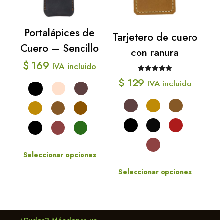
Portalápices de
Tarjetero de cuero
Cuero — Sencillo
con ranura
$
169
IVA incluido
Valorado
$
129
IVA incluido
con
5.00
de
5
Seleccionar opciones
Este
Seleccionar opciones
producto
Este
tiene
producto
múltiples
tiene
variantes.
múltiples
Las
¿Dudas? Mándanos un