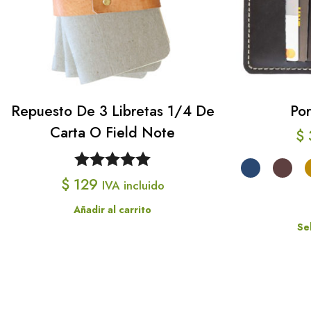
Repuesto De 3 Libretas 1/4 De
Po
Carta O Field Note
$
Valorado
$
129
IVA incluido
con
5.00
de
Añadir al carrito
5
Se