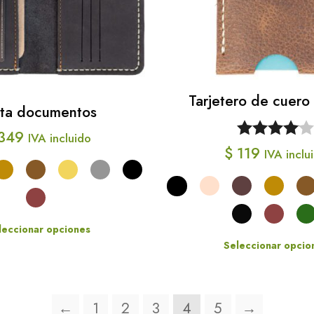
Las
opcio
se
pued
elegir
Tarjetero de cuero 
rta documentos
en
349
IVA incluido
la
Valorado
$
119
IVA inclu
págin
con
4.00
de
de 5
produ
leccionar opciones
Seleccionar opcio
Este
Este
producto
produ
tiene
←
1
2
3
4
5
→