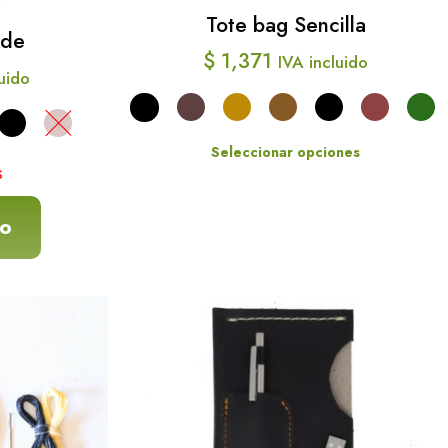
Tote bag Sencilla
nde
$
1,371
IVA incluido
luido
Seleccionar opciones
s
Este
producto
to
tiene
múltiples
variantes.
cto
Las
opciones
les
se
tes.
pueden