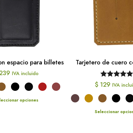
on espacio para billetes
Tarjetero de cuero c
239
IVA incluido
Valorado
$
129
IVA inclu
con
5.00
de
leccionar opciones
5
Este
Seleccionar opcio
producto
Este
tiene
produ