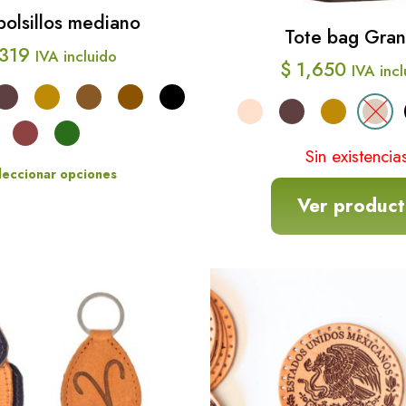
bolsillos mediano
Tote bag Gra
319
IVA incluido
$
1,650
IVA inc
Sin existencia
leccionar opciones
Ver produc
Este
producto
Este
tiene
produ
múltiples
tiene
variantes.
múltip
Las
varian
opciones
Las