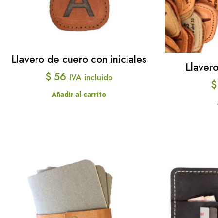
se
pueden
elegir
en
Llavero de cuero con iniciales
la
Llaver
página
$
56
IVA incluido
$
de
Añadir al carrito
producto