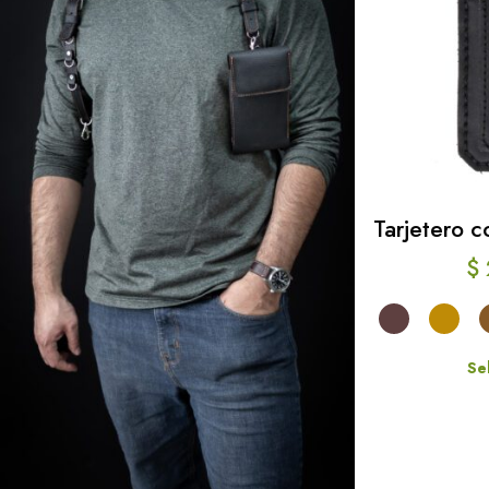
Tarjetero c
$
Se