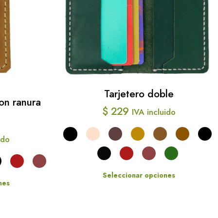
Tarjetero doble
on ranura
$
229
IVA incluido
ido
Seleccionar opciones
nes
Este
producto
cto