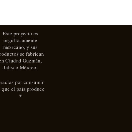
variantes.
les
Las
tes.
opciones
Este proyecto es
se
nes
orgullosamente
pueden
mexicano, y sus
elegir
roductos se fabrican
en
en Ciudad Guzmán,
en
Jalisco México.
la
página
racias por consumir
o que el país produce
de
a
♥
producto
cto