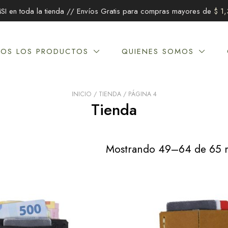
SI en toda la tienda // Envíos Gratis para compras mayores de
$
1,
OS LOS PRODUCTOS
QUIENES SOMOS
INICIO
/
TIENDA
/ PÁGINA 4
Tienda
Mostrando 49–64 de 65 r