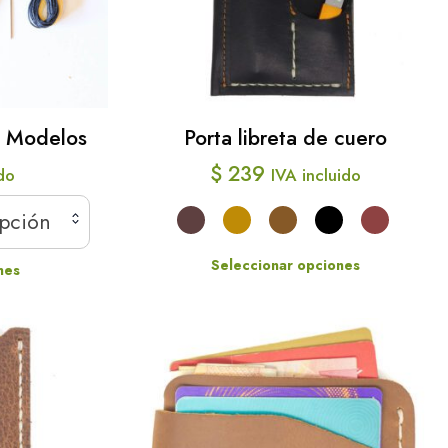
elegir
nes
en
la
en
página
s Modelos
Porta libreta de cuero
de
$
239
producto
ido
IVA incluido
a
opción
Seleccionar opciones
cto
nes
Este
producto
cto
tiene
múltiples
les
variantes.
tes.