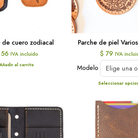
se
opcio
pueden
se
elegir
pued
en
elegir
la
o de cuero zodiacal
Parche de piel Vario
en
página
56
$
79
IVA incluido
IVA inclu
la
de
págin
Añadir al carrito
producto
Modelo
Elige una 
de
produ
Seleccionar opcio
Este
produ
tiene
múltip
varian